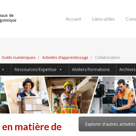
Accueil
Liens utiles
Cons
Outils numériques
Activités d’apprentissage
Collaboration
Ressources/Expertise
Ateliers/formations
Archives
e en matière de
Explorer d'autres activités