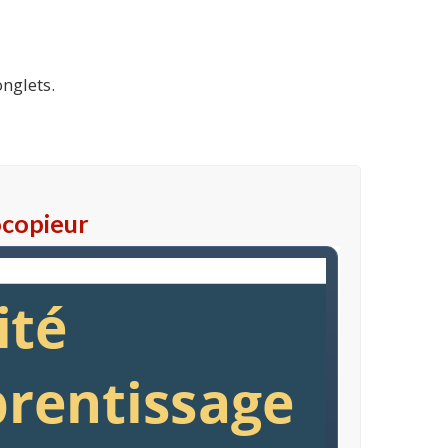
onglets.
ocopieur