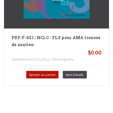
PDF-F-021 | NCLC : FLS pour AMA trousse
de soutien
$
0.00
,
,
,
.
Alphabétisation
FLS
NCLC
Téléchargeable
Ajouter au panier
Item Details