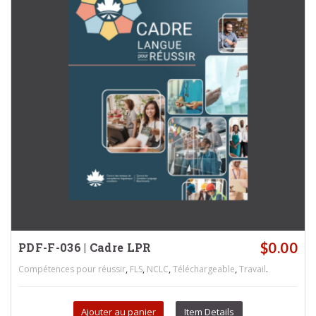
$
0.00
PDF-F-036 | Cadre LPR
,
,
,
,
.
Compétences pour réussir
FLS
NCLC
Téléchargeable
Travail
Ajouter au panier
Item Details