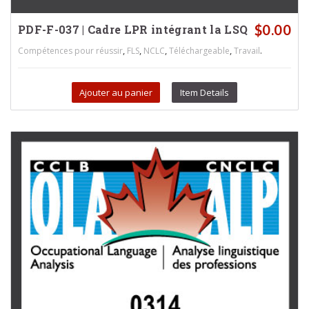
$
0.00
PDF-F-037 | Cadre LPR intégrant la LSQ
,
,
,
,
.
Compétences pour réussir
FLS
NCLC
Téléchargeable
Travail
Ajouter au panier
Item Details