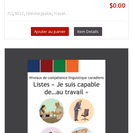
$
0.00
,
,
,
.
FLS
NCLC
Téléchargeable
Travail
Ajouter au panier
Item Details