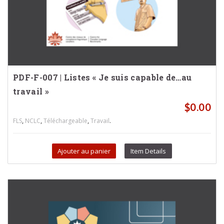
PDF-F-007 | Listes « Je suis capable de…au
travail »
$
0.00
,
,
,
.
FLS
NCLC
Téléchargeable
Travail
Ajouter au panier
Item Details