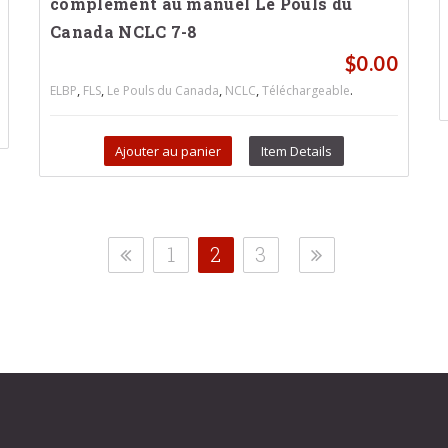
complément au manuel Le Pouls du
Canada NCLC 7-8
$
0.00
,
,
,
,
.
ELBP
FLS
Le Pouls du Canada
NCLC
Téléchargeable
Ajouter au panier
Item Details
1
2
3