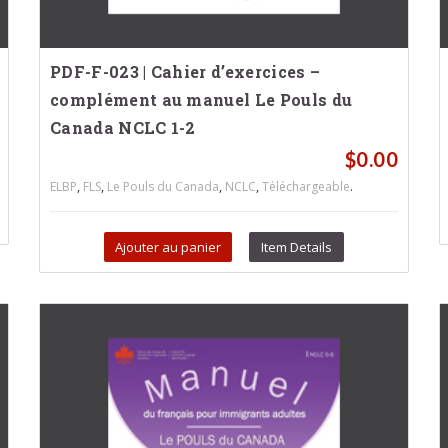
PDF-F-023 | Cahier d’exercices –
complément au manuel Le Pouls du
Canada NCLC 1-2
$
0.00
,
,
,
,
.
ELBP
FLS
Le Pouls du Canada
NCLC
Téléchargeable
Ajouter au panier
Item Details