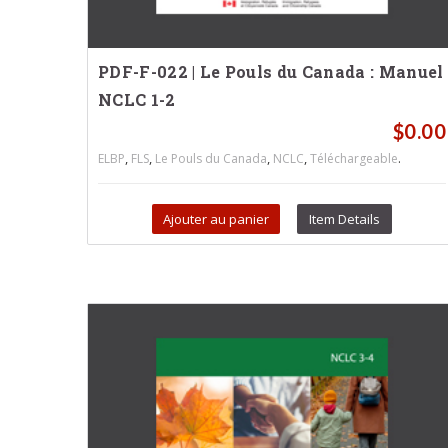
PDF-F-022 | Le Pouls du Canada : Manuel
NCLC 1-2
$
0.00
,
,
,
,
.
ELBP
FLS
Le Pouls du Canada
NCLC
Téléchargeable
Ajouter au panier
Item Details