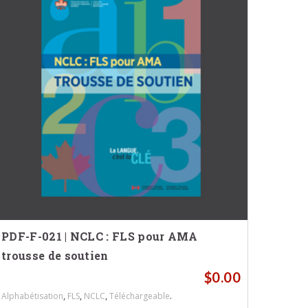
PDF-F-021 | NCLC : FLS pour AMA
trousse de soutien
$
0.00
,
,
,
.
Alphabétisation
FLS
NCLC
Téléchargeable