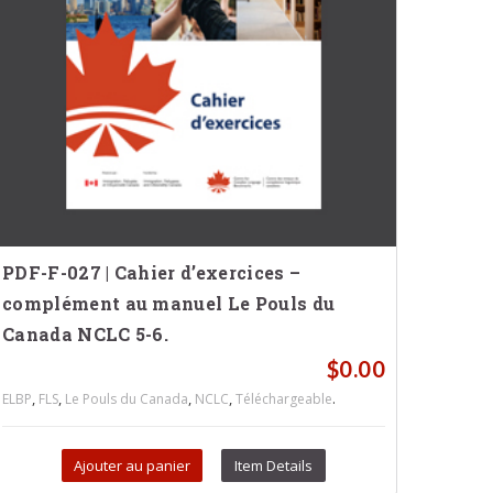
PDF-F-027 | Cahier d’exercices –
complément au manuel Le Pouls du
Canada NCLC 5-6.
$
0.00
,
,
,
,
.
ELBP
FLS
Le Pouls du Canada
NCLC
Téléchargeable
Ajouter au panier
Item Details