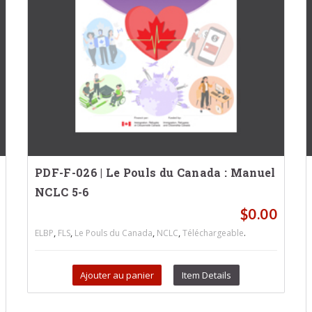
PDF-F-026 | Le Pouls du Canada : Manuel
NCLC 5-6
$
0.00
,
,
,
,
.
ELBP
FLS
Le Pouls du Canada
NCLC
Téléchargeable
Ajouter au panier
Item Details