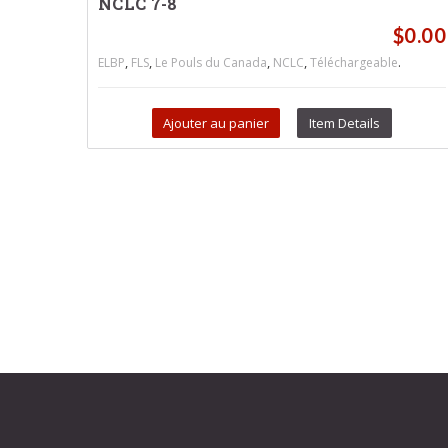
NCLC 7-8
$
0.00
,
,
,
,
.
ELBP
FLS
Le Pouls du Canada
NCLC
Téléchargeable
Ajouter au panier
Item Details