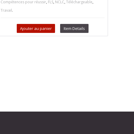
,
,
,
,
Compétences pour réussir
FLS
NCLC
Téléchargeable
.
Travail
Ajouter au panier
Item Details