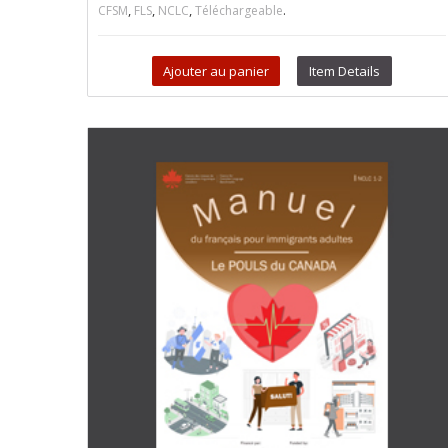
,
,
,
.
CFSM
FLS
NCLC
Téléchargeable
Ajouter au panier
Item Details