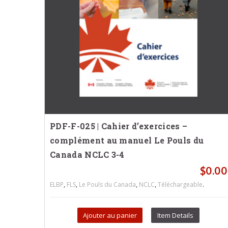
PDF-F-025 | Cahier d’exercices –
complément au manuel Le Pouls du
Canada NCLC 3-4
$
0.00
,
,
,
,
.
ELBP
FLS
Le Pouls du Canada
NCLC
Téléchargeable
Ajouter au panier
Item Details