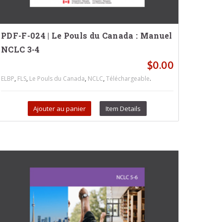
PDF-F-024 | Le Pouls du Canada : Manuel
NCLC 3-4
$
0.00
,
,
,
,
.
ELBP
FLS
Le Pouls du Canada
NCLC
Téléchargeable
Ajouter au panier
Item Details