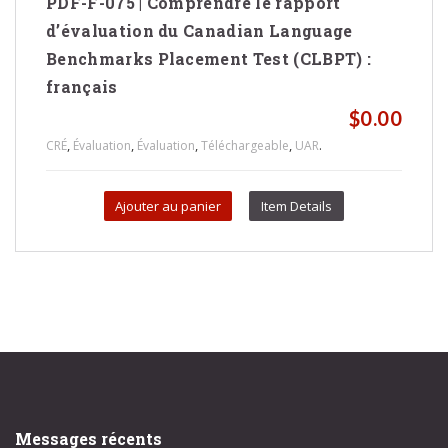
PDF-F-075 | Comprendre le rapport
d’évaluation du Canadian Language
Benchmarks Placement Test (CLBPT) :
français
$
0.00
,
,
,
,
.
CRÉ
Évaluation
Évaluation
Téléchargeable
UAR
Ajouter au panier
Item Details
Messages récents