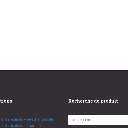
tions
Recherche de produit
ons françaises – téléchargeable
ons françaises – imprimé