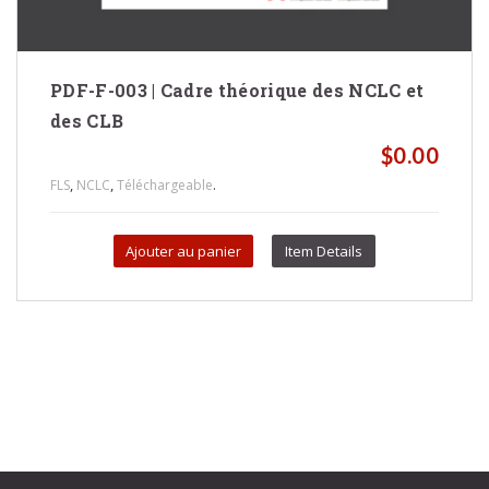
PDF-F-003 | Cadre théorique des NCLC et
des CLB
$
0.00
,
,
.
FLS
NCLC
Téléchargeable
Ajouter au panier
Item Details