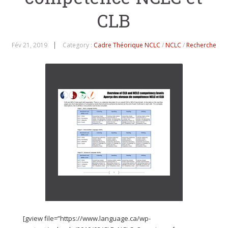
CLB
Fév 21, 2019
Category :
Cadre Théorique NCLC
/
NCLC
/
Recherche
[gview file=”https://www.language.ca/wp-