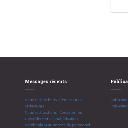
Messages récents
Publica
Nous recherchons : Rédacteurs et
Publicati
rédactrices
Publicati
Nous recherchons : Conseiller ou
conseillère en alphabétisation
NotebookLM au service du personnel