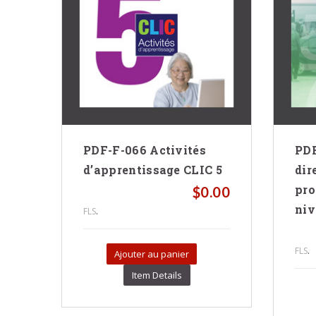
dre
PDF-F-066 Activités
PDF
on
d’apprentissage CLIC 5
dir
ge
pro
$
0.00
ent
niv
.
FLS
s
.00
.
FLS
Ajouter au panier
Item Details