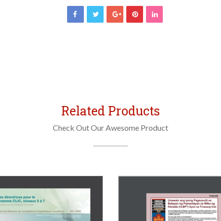
théorique
des
NCLC
et
des
CLB
Related Products
Check Out Our Awesome Product