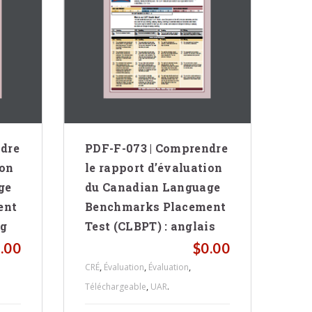
dre
PDF-F-073 | Comprendre
PD
ion
le rapport d’évaluation
d’
ge
du Canadian Language
ent
Benchmarks Placement
.
FLS
og
Test (CLBPT) : anglais
.00
$
0.00
,
,
,
CRÉ
Évaluation
Évaluation
,
.
Téléchargeable
UAR