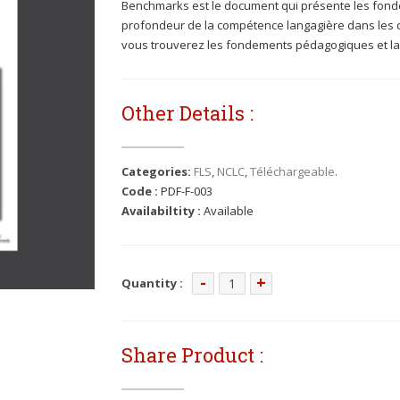
Benchmarks est le document qui présente les fond
profondeur de la compétence langagière dans les 
vous trouverez les fondements pédagogiques et la fa
Other Details :
Categories:
FLS
,
NCLC
,
Téléchargeable
.
Code :
PDF-F-003
Availabiltity :
Available
quantité
Quantity :
de
PDF-
F-
Share Product :
003
|
Cadre