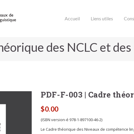
Accueil
Liens utiles
Cons
héorique des NCLC et des
B
PDF-F-003 | Cadre théo
$
0.00
(ISBN version-é 978-1-897100-46-2)
Le Cadre théorique des Niveaux de compétence li