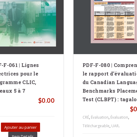
-F-061 | Lignes
PDF-F-080 | Compren
ectrices pour le
le rapport d’évaluat
gramme CLIC,
du Canadian Langua
eaux 5 à 7
Benchmarks Placem
Test (CLBPT) : tagal
$
0.00
$
0
,
,
,
CRÉ
Évaluation
Évaluation
,
.
Téléchargeable
UAR
Ajouter au panier
Item Details