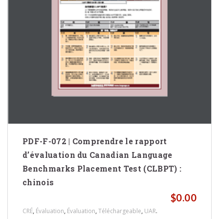
PDF-F-072 | Comprendre le rapport
d’évaluation du Canadian Language
Benchmarks Placement Test (CLBPT) :
chinois
$
0.00
,
,
,
,
.
CRÉ
Évaluation
Évaluation
Téléchargeable
UAR