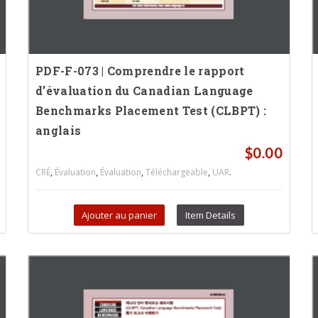
PDF-F-073 | Comprendre le rapport
d’évaluation du Canadian Language
Benchmarks Placement Test (CLBPT) :
anglais
$
0.00
,
,
,
,
.
CRÉ
Évaluation
Évaluation
Téléchargeable
UAR
Ajouter au panier
Item Details