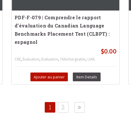
PDF-F-079 | Comprendre le rapport
d’évaluation du Canadian Language
Benchmarks Placement Test (CLBPT) :
espagnol
$
0.00
,
,
,
,
.
CRÉ
Évaluation
Évaluation
Téléchargeable
UAR
Ajouter au panier
Item Details
1
2