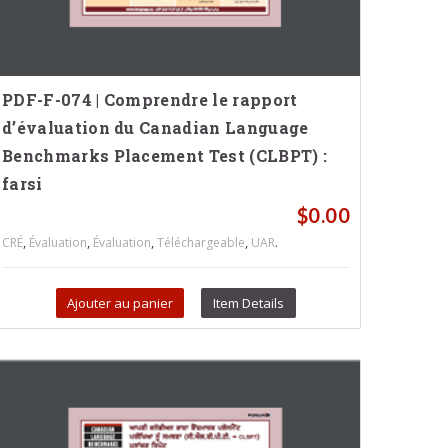
PDF-F-074 | Comprendre le rapport
d’évaluation du Canadian Language
Benchmarks Placement Test (CLBPT) :
farsi
$
0.00
,
,
,
,
.
CRÉ
Évaluation
Évaluation
Téléchargeable
UAR
Ajouter au panier
Item Details