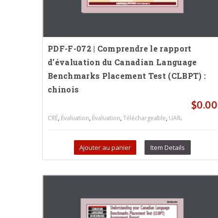
PDF-F-072 | Comprendre le rapport
d’évaluation du Canadian Language
Benchmarks Placement Test (CLBPT) :
chinois
$
0.00
,
,
,
,
.
CRÉ
Évaluation
Évaluation
Téléchargeable
UAR
Ajouter au panier
Item Details