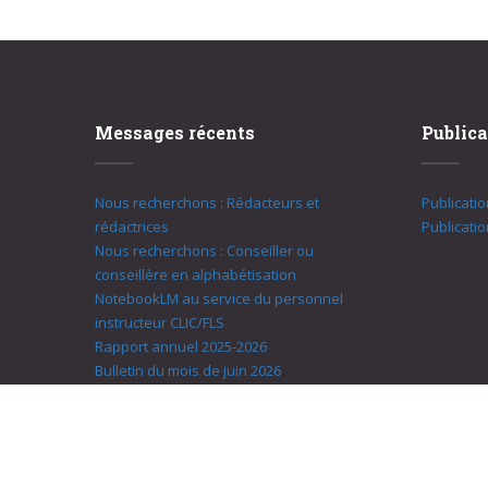
Messages récents
Publica
Nous recherchons : Rédacteurs et
Publicati
rédactrices
Publicati
Nous recherchons : Conseiller ou
conseillère en alphabétisation
NotebookLM au service du personnel
instructeur CLIC/FLS
Rapport annuel 2025-2026
Bulletin du mois de juin 2026