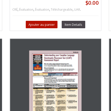
$
0.00
,
,
,
,
.
CRÉ
Évaluation
Évaluation
Téléchargeable
UAR
Ajouter au panier
Item Details