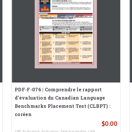
PDF-F-076 | Comprendre le rapport
d’évaluation du Canadian Language
Benchmarks Placement Test (CLBPT) :
coréen
$
0.00
,
,
,
,
.
CRÉ
Évaluation
Évaluation
Téléchargeable
UAR