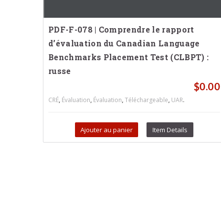
PDF-F-078 | Comprendre le rapport
d’évaluation du Canadian Language
Benchmarks Placement Test (CLBPT) :
russe
$
0.00
,
,
,
,
.
CRÉ
Évaluation
Évaluation
Téléchargeable
UAR
Ajouter au panier
Item Details