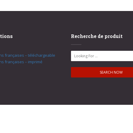
tions
Recherche de produit
ons françaises – téléchargeable
ons françaises – imprimé