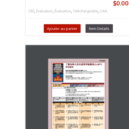
$
0.00
,
,
,
,
.
CRÉ
Évaluation
Évaluation
Téléchargeable
UAR
Ajouter au panier
Item Details