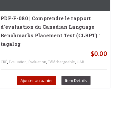
PDF-F-080 | Comprendre le rapport
d’évaluation du Canadian Language
Benchmarks Placement Test (CLBPT) :
tagalog
$
0.00
,
,
,
,
.
CRÉ
Évaluation
Évaluation
Téléchargeable
UAR
Ajouter au panier
Item Details