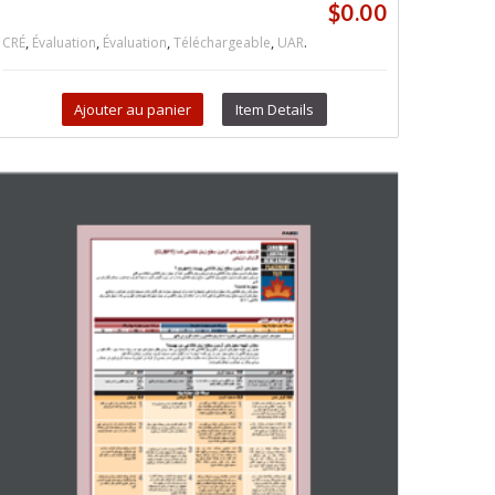
$
0.00
,
,
,
,
.
CRÉ
Évaluation
Évaluation
Téléchargeable
UAR
Ajouter au panier
Item Details