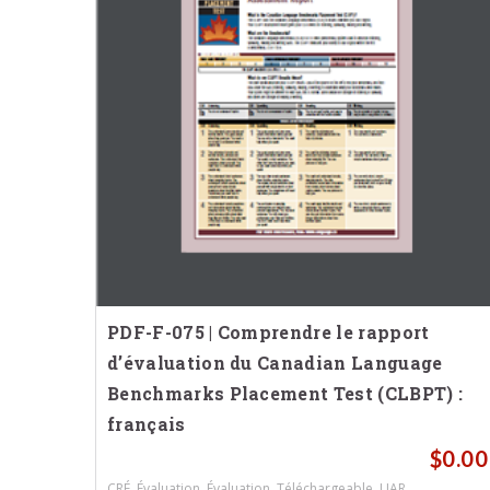
PDF-F-075 | Comprendre le rapport
d’évaluation du Canadian Language
Benchmarks Placement Test (CLBPT) :
français
$
0.00
,
,
,
,
.
CRÉ
Évaluation
Évaluation
Téléchargeable
UAR