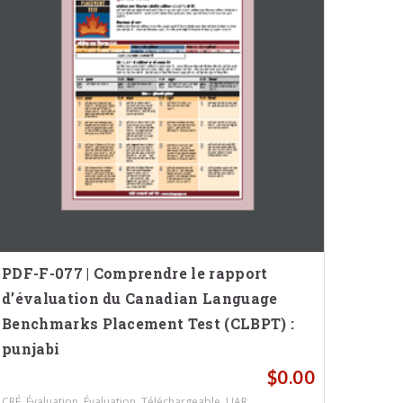
PDF-F-077 | Comprendre le rapport
d’évaluation du Canadian Language
Benchmarks Placement Test (CLBPT) :
punjabi
$
0.00
,
,
,
,
.
CRÉ
Évaluation
Évaluation
Téléchargeable
UAR