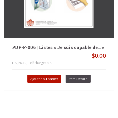
PDF-F-006 | Listes « Je suis capable de… »
$
0.00
,
,
.
FLS
NCLC
Téléchargeable
Ajouter au panier
Item Details