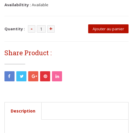
Availabiltity :
Available
quantité
Quantity :
Ajouter au panier
de
PDF-
F-
Share Product :
066
Activités
d'apprentissage
CLIC
5
Description