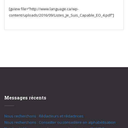
[gview file=”http://www.language.ca/wp-
content/uploads/2016/09/Listes_Je_Suis_Capable_EO_4.pdf”]
Messages récents
Nous recherchons : Rédacteurs et rédactrices
Nous recherchons : Conseiller ou conseillère en alphabétisation