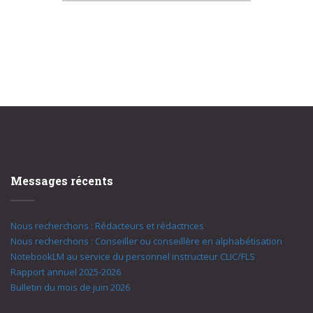
Messages récents
Nous recherchons : Rédacteurs et rédactrices
Nous recherchons : Conseiller ou conseillère en alphabétisation
NotebookLM au service du personnel instructeur CLIC/FLS
Rapport annuel 2025-2026
Bulletin du mois de juin 2026